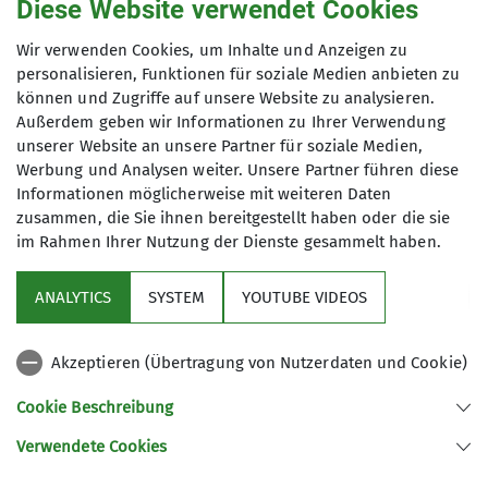
Strukturen. Die Teilnehmer sind meist
Diese Website verwendet Cookies
Mitglieder des DAV Chemnitz.
Wir verwenden Cookies, um Inhalte und Anzeigen zu
personalisieren, Funktionen für soziale Medien anbieten zu
können und Zugriffe auf unsere Website zu analysieren.
Außerdem geben wir Informationen zu Ihrer Verwendung
unserer Website an unsere Partner für soziale Medien,
Werbung und Analysen weiter. Unsere Partner führen diese
Informationen möglicherweise mit weiteren Daten
zusammen, die Sie ihnen bereitgestellt haben oder die sie
im Rahmen Ihrer Nutzung der Dienste gesammelt haben.
Sektion
ANALYTICS
SYSTEM
YOUTUBE VIDEOS
Partner
Akzeptieren (Übertragung von Nutzerdaten und Cookie)
Was ist wo zu finden
Cookie Beschreibung
Verwendete Cookies
Sektion Chemnitz des Deutschen Alpenvereins e.V.