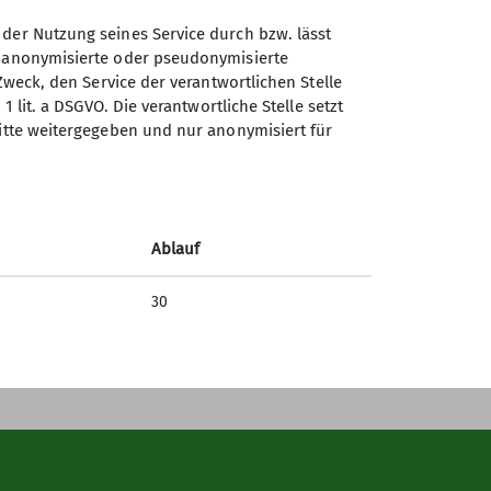
 der Nutzung seines Service durch bzw. lässt
n anonymisierte oder pseudonymisierte
Sektion Chemnitz des
Zweck, den Service der verantwortlichen Stelle
Deutschen Alpenvereins e.V.
en
1 lit. a DSGVO. Die verantwortliche Stelle setzt
ritte weitergegeben und nur anonymisiert für
Zieschestr. 37
09111 Chemnitz
Telefon +493716762623
Ablauf
Kontakt
30