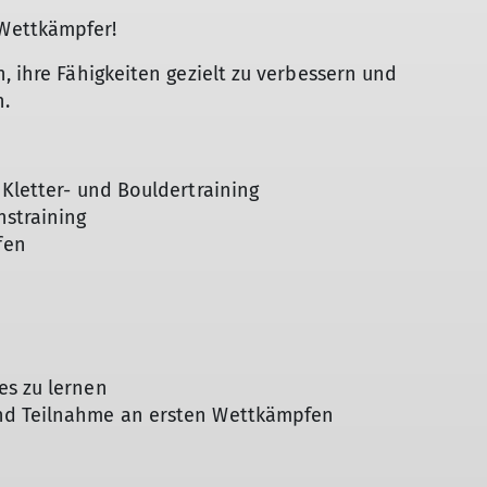
R
Wettkämpfer!
S
S
n, ihre Fähigkeiten gezielt zu verbessern und
n.
 Kletter- und Bouldertraining
nstraining
fen
es zu lernen
und Teilnahme an ersten Wettkämpfen