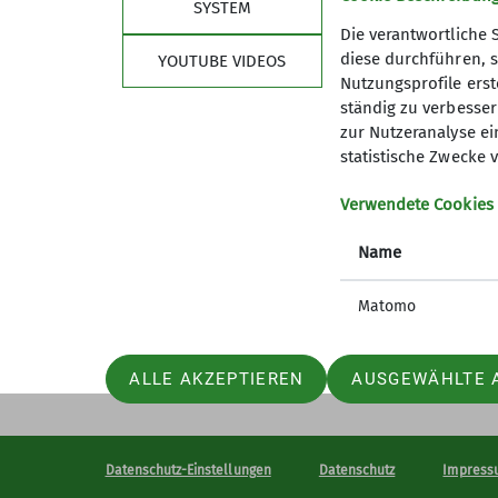
SYSTEM
Die verantwortliche 
diese durchführen, s
YOUTUBE VIDEOS
Nutzungsprofile erste
Sektion
Part
ständig zu verbessern
zur Nutzeranalyse ei
Geschäftsstelle
DAV Bund
statistische Zwecke v
Sofort online Mitglied werden
DAV-Ver
Newsletter anmelden
DAV-Sho
Verwendete Cookies
Ehrenamt - Wir brauchen Dich
Name
Archiv (alte Website)
Matomo
ALLE AKZEPTIEREN
AUSGEWÄHLTE 
Datenschutz-Einstellungen
Datenschutz
Impress