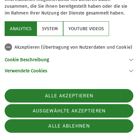
sich gerne an uns. Sie können per E-Mail
zusammen, die Sie ihnen bereitgestellt haben oder die sie
(info@dav-chemnitz.de) erfragen, welche Ihrer
im Rahmen Ihrer Nutzung der Dienste gesammelt haben.
Daten bei uns gespeichert sind sowie Auskünfte
und Löschungs-bzw. Berichtigungswünsche zu
ANALYTICS
SYSTEM
YOUTUBE VIDEOS
Ihren Daten anfragen.
Akzeptieren (Übertragung von Nutzerdaten und Cookie)
Cookie Beschreibung
Sektion
Verwendete Cookies
Partner
ALLE AKZEPTIEREN
Was ist wo zu finden
AUSGEWÄHLTE AKZEPTIEREN
Sektion Chemnitz des Deutschen Alpenvereins e.V.
ALLE ABLEHNEN
Zieschestr. 37
09111 Chemnitz