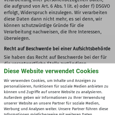
die aufgrund von Art. 6 Abs. 1 lit. e) oder f) DSGVO
erfolgt, Widerspruch einzulegen. Wir verarbeiten
diese Daten dann nicht mehr, es sei denn, wir
können schutzwürdige Gründe für die
Verarbeitung nachweisen, die Ihre Interessen,
überwiegen.
Recht auf Beschwerde bei einer Aufsichtsbehörde
Sie haben das Recht auf Beschwerde bei der für
die verantwortliche Stelle zuständigen
Datenschutzaufsichtsbehörde.
Diese Website verwendet Cookies
Wir verwenden Cookies, um Inhalte und Anzeigen zu
personalisieren, Funktionen für soziale Medien anbieten zu
Weitere Informationen und Kontakte
können und Zugriffe auf unsere Website zu analysieren.
Wenn Sie weitere Fragen zum Thema
Außerdem geben wir Informationen zu Ihrer Verwendung
unserer Website an unsere Partner für soziale Medien,
"Datenschutz in der/dem Sektion Chemnitz des
Werbung und Analysen weiter. Unsere Partner führen diese
Deutschen Alpenvereins e.V." haben, wenden Sie
Informationen möglicherweise mit weiteren Daten