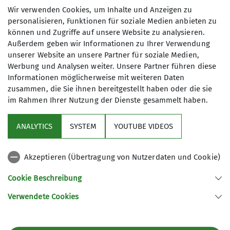
Hintere Turnhalle der Schule
Matthesstraße 20
Wir verwenden Cookies, um Inhalte und Anzeigen zu
09113 Chemnitz
Montessori
personalisieren, Funktionen für soziale Medien anbieten zu
können und Zugriffe auf unsere Website zu analysieren.
Außerdem geben wir Informationen zu Ihrer Verwendung
unserer Website an unsere Partner für soziale Medien,
Werbung und Analysen weiter. Unsere Partner führen diese
Fürstenstraße 147
Informationen möglicherweise mit weiteren Daten
zusammen, die Sie ihnen bereitgestellt haben oder die sie
09130 Chemnitz
im Rahmen Ihrer Nutzung der Dienste gesammelt haben.
Sektion
ANALYTICS
SYSTEM
YOUTUBE VIDEOS
Partner
Akzeptieren (Übertragung von Nutzerdaten und Cookie)
Was ist wo zu finden
Cookie Beschreibung
Verwendete Cookies
Sektion Chemnitz des Deutschen Alpenvereins e.V.
Zieschestr. 37
09111 Chemnitz