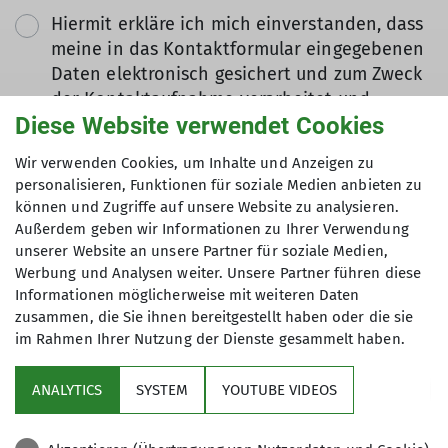
Hiermit erkläre ich mich einverstanden, dass
meine in das Kontaktformular eingegebenen
Daten elektronisch gesichert und zum Zweck
der Kontaktaufnahme verarbeitet und
Diese Website verwendet Cookies
genutzt werden. Mir ist bekannt, dass ich
meine Einwilligung jederzeit wiederrufen
Wir verwenden Cookies, um Inhalte und Anzeigen zu
kann. *
personalisieren, Funktionen für soziale Medien anbieten zu
können und Zugriffe auf unsere Website zu analysieren.
Mit (*) markierte Felder
Außerdem geben wir Informationen zu Ihrer Verwendung
Absenden
unserer Website an unsere Partner für soziale Medien,
sind Pflichtfelder
Werbung und Analysen weiter. Unsere Partner führen diese
Informationen möglicherweise mit weiteren Daten
zusammen, die Sie ihnen bereitgestellt haben oder die sie
im Rahmen Ihrer Nutzung der Dienste gesammelt haben.
Sektion
ANALYTICS
SYSTEM
YOUTUBE VIDEOS
Partner