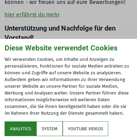
können - wir freuen uns auf eure Bewerbungen!
hier erfährst du mehr
Unterstützung und Nachfolge für den
Vorstand!
Diese Website verwendet Cookies
Unser 1. Vorsitzender Steffen möchte sich gern
allmählich aus dem aktiven Leben im Vorstand
Wir verwenden Cookies, um Inhalte und Anzeigen zu
zurückziehen und nach den vielen Jahren sein
personalisieren, Funktionen für soziale Medien anbieten zu
Amt in gute Hände übergeben. Steffen hat den
können und Zugriffe auf unsere Website zu analysieren.
Verein seit der Wiedergründung maßgebend
Außerdem geben wir Informationen zu Ihrer Verwendung
geprägt und unser Vereinsleben so überhaupt
unserer Website an unsere Partner für soziale Medien,
Werbung und Analysen weiter. Unsere Partner führen diese
ermöglicht. Er bietet eine sorgfältige
Informationen möglicherweise mit weiteren Daten
Einarbeitung für seine Nachfolge an. Wenn du
zusammen, die Sie ihnen bereitgestellt haben oder die sie
Lust hast, Verantwortung zu übernehmen, die
im Rahmen Ihrer Nutzung der Dienste gesammelt haben.
Zukunft unseres Vereins aktiv mitzugestalten und
dabei von der Erfahrung unseres Vorsitzenden zu
ANALYTICS
SYSTEM
YOUTUBE VIDEOS
profitieren, dann melde dich bei uns - telefonisch