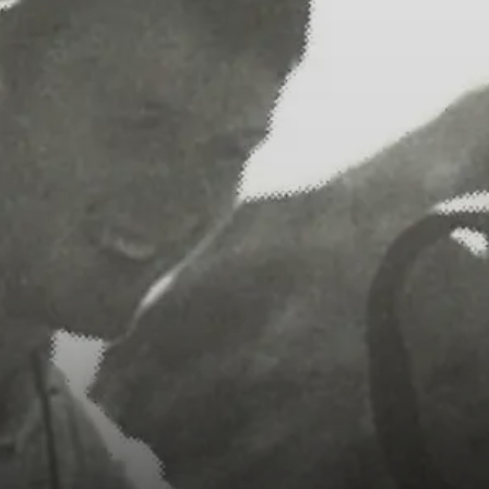
R
S
S