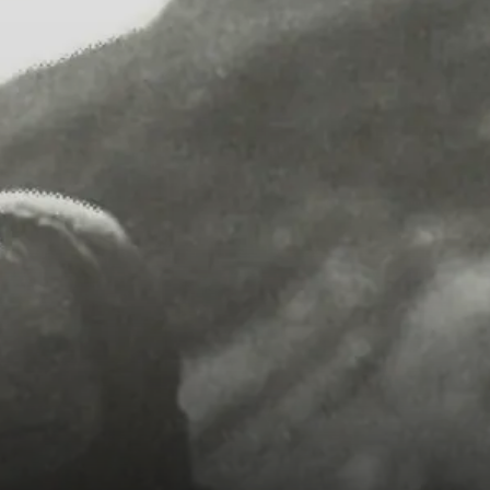
entier-e-XL - Senioren-Wanderungen
ingegruppe
kigruppe-Erzgebirge für Schneesportbegeisterte