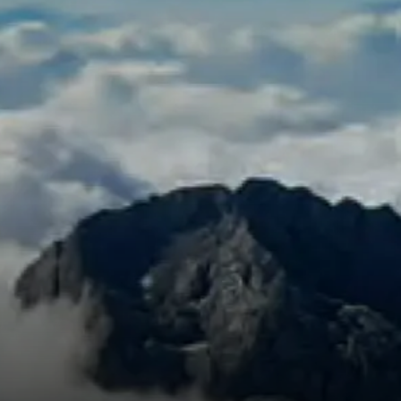
R
S
S