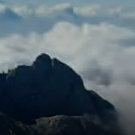
entier-e-XL - Senioren-Wanderungen
ingegruppe
kigruppe-Erzgebirge für Schneesportbegeisterte