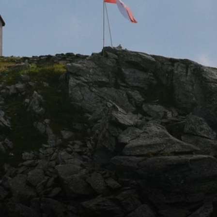
entier-e-XL - Senioren-Wanderungen
ingegruppe
kigruppe-Erzgebirge für Schneesportbegeisterte