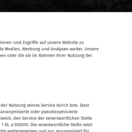
önnen und Zugriffe auf unsere Website zu
ale Medien, Werbung und Analysen weiter. Unsere
ben oder die sie im Rahmen Ihrer Nutzung der
 der Nutzung seines Service durch bzw. lässt
n anonymisierte oder pseudonymisierte
Zweck, den Service der verantwortlichen Stelle
eite!
1 lit. a DSGVO. Die verantwortliche Stelle setzt
etzt und war so freundlich, unsere Gruppe
ritte weitergegeben und nur anonymisiert für