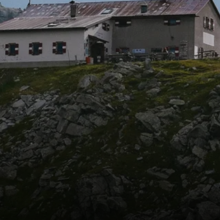
R
S
S