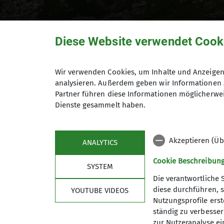
Diese Website verwendet Cook
Wir verwenden Cookies, um Inhalte und Anzeigen 
Presseerwähnung
analysieren. Außerdem geben wir Informationen 
Partner führen diese Informationen möglicherwei
Dienste gesammelt haben.
29.05.2025
Akzeptieren (Üb
ANALYTICS
Neues aus der Gruppe
Cookie Beschreibun
SYSTEM
Die verantwortliche 
Liebe Bergfreunde,
diese durchführen, s
YOUTUBE VIDEOS
Nutzungsprofile erste
die Alte Chemnitzer Hütte hat es in die Fr
ständig zu verbessern
Ein freier Journalist hat sich mit dem Al
zur Nutzeranalyse ei