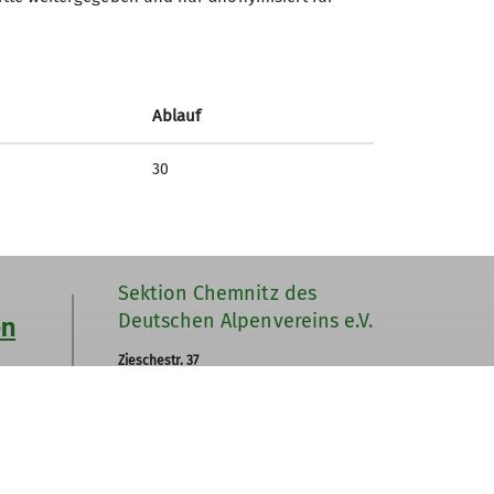
aftung.
Ablauf
30
Sektion Chemnitz des
Deutschen Alpenvereins e.V.
en
Zieschestr. 37
09111 Chemnitz
Telefon +493716762623
Kontakt