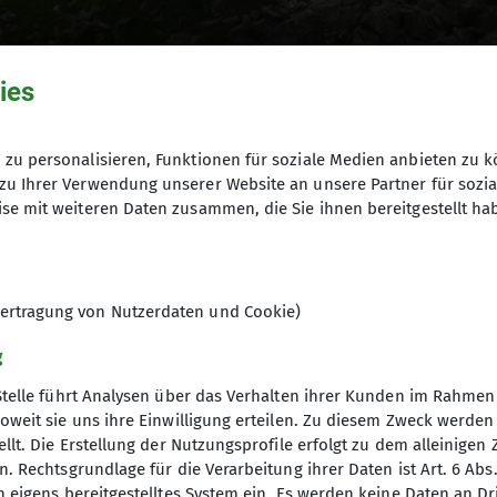
ies
zu personalisieren, Funktionen für soziale Medien anbieten zu k
zu Ihrer Verwendung unserer Website an unsere Partner für sozi
se mit weiteren Daten zusammen, die Sie ihnen bereitgestellt ha
ertragung von Nutzerdaten und Cookie)
g
Stelle führt Analysen über das Verhalten ihrer Kunden im Rahmen
oweit sie uns ihre Einwilligung erteilen. Zu diesem Zweck werde
llt. Die Erstellung der Nutzungsprofile erfolgt zu dem alleinigen 
eie Presse geschafft – und das auf eine ganze Zeitungss
. Rechtsgrundlage für die Verarbeitung ihrer Daten ist Art. 6 Abs. 
penverein und unserem Freundeskreis in Verbindung ges
n eigens bereitgestelltes System ein. Es werden keine Daten an D