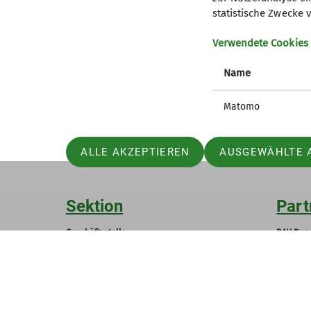
im Artikel zu erwähnen.
statistische Zwecke v
Dort findet ihr einen kompakten Überblick
Verwendete Cookies
Schaut gern mal rein:
Name
Jubiläum im Kulturhauptstadt-Jahr: Chemn
Matomo
ALLE AKZEPTIEREN
AUSGEWÄHLTE 
Sektion
Part
Geschäftsstelle
DAV Bund
Sofort online Mitglied werden
DAV-Ver
Newsletter anmelden
DAV-Sho
Ehrenamt - Wir brauchen Dich
Archiv (alte Website)