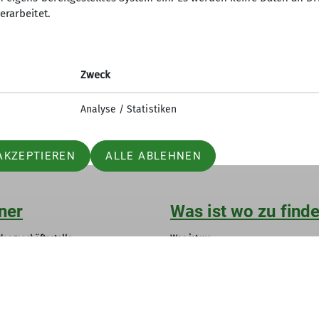
erarbeitet.
 zur Geschichte der Hütte und zur heutigen Bewirtsch
Zweck
itzer Alpenhütte feiert im Sommer 130. Geburtstag
Analyse / Statistiken
AKZEPTIEREN
ALLE ABLEHNEN
ner
Was ist wo zu find
esgeschäftsstelle
Was ist wo
sicherungen
p