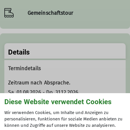
Gemeinschaftstour
Details
Termindetails
Zeitraum nach Absprache.
Sa. 01.08.2026 - Do. 31.12.2026
Diese Website verwendet Cookies
Anmeldung
Wir verwenden Cookies, um Inhalte und Anzeigen zu
personalisieren, Funktionen für soziale Medien anbieten zu
Anfrage senden
können und Zugriffe auf unsere Website zu analysieren.