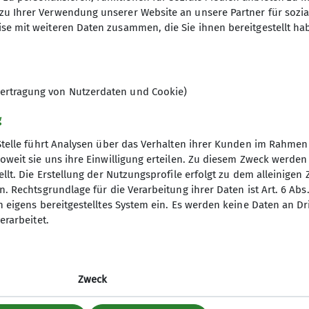
R
ist Mitglieder des DAV Chemnitz.
zu Ihrer Verwendung unserer Website an unsere Partner für sozi
S
se mit weiteren Daten zusammen, die Sie ihnen bereitgestellt ha
S
ertragung von Nutzerdaten und Cookie)
g
ner
Was ist wo zu find
Stelle führt Analysen über das Verhalten ihrer Kunden im Rahmen
oweit sie uns ihre Einwilligung erteilen. Zu diesem Zweck werde
esgeschäftsstelle
Was ist wo
llt. Die Erstellung der Nutzungsprofile erfolgt zu dem alleinigen 
sicherungen
. Rechtsgrundlage für die Verarbeitung ihrer Daten ist Art. 6 Abs. 
p
n eigens bereitgestelltes System ein. Es werden keine Daten an D
erarbeitet.
Zweck