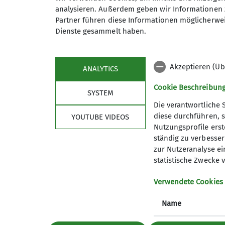
festen Strukturen. Die Teilnehmer sind me
analysieren. Außerdem geben wir Informationen 
Partner führen diese Informationen möglicherwei
Dienste gesammelt haben.
Akzeptieren (Üb
ANALYTICS
Cookie Beschreibun
SYSTEM
Sektion
Part
Die verantwortliche 
diese durchführen, s
YOUTUBE VIDEOS
Geschäftsstelle
DAV Bund
Nutzungsprofile erste
Sofort online Mitglied werden
DAV-Ver
ständig zu verbessern
Newsletter anmelden
DAV-Sho
zur Nutzeranalyse ei
Ehrenamt - Wir brauchen Dich
statistische Zwecke v
Archiv (alte Website)
Verwendete Cookies
Name