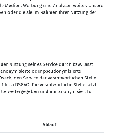
entier-e-XL - Senioren-Wanderungen
ale Medien, Werbung und Analysen weiter. Unsere
ingegruppe
ben oder die sie im Rahmen Ihrer Nutzung der
kigruppe-Erzgebirge für Schneesportbegeisterte
Sektion Chemnitz des
Deutschen Alpenvereins e.V.
en
 der Nutzung seines Service durch bzw. lässt
n anonymisierte oder pseudonymisierte
Zieschestr. 37
Zweck, den Service der verantwortlichen Stelle
09111 Chemnitz
1 lit. a DSGVO. Die verantwortliche Stelle setzt
Telefon +493716762623
ritte weitergegeben und nur anonymisiert für
Kontakt
Ablauf