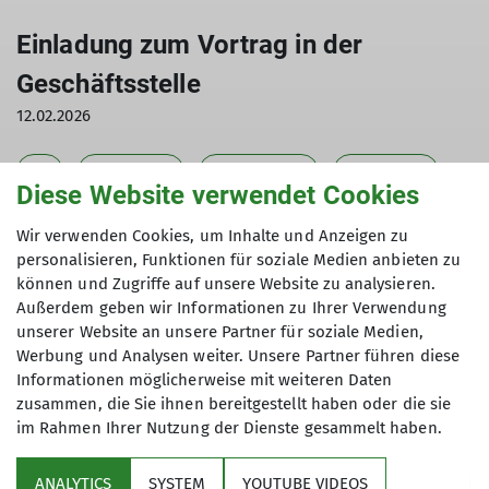
Einladung zum Vortrag in der
Geschäftsstelle
12.02.2026
2026
Freundeskreis
Gruppentermine
Veranstaltung
Diese Website verwendet Cookies
Liebe Freunde der Alten Chemnitzer Hütte,
Wir verwenden Cookies, um Inhalte und Anzeigen zu
personalisieren, Funktionen für soziale Medien anbieten zu
wir laden euch herzlich zu unserem
können und Zugriffe auf unsere Website zu analysieren.
Stammtischabend in der Geschäftsstelle ein.
Außerdem geben wir Informationen zu Ihrer Verwendung
unserer Website an unsere Partner für soziale Medien,
Geplant ist ein interaktiver Vortrag über mögliche
Werbung und Analysen weiter. Unsere Partner führen diese
Touren zur Alten Chemnitzer Hütte sowie über die
Informationen möglicherweise mit weiteren Daten
schönsten Eindrücke aus unseren bisherigen
zusammen, die Sie ihnen bereitgestellt haben oder die sie
Unternehmungen. Eigene Geschichten,
im Rahmen Ihrer Nutzung der Dienste gesammelt haben.
Erinnerungen und Erlebnisse sind ausdrücklich
willkommen!
ANALYTICS
SYSTEM
YOUTUBE VIDEOS