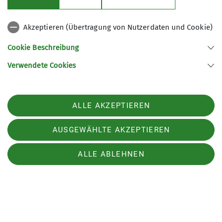
Wir freuen uns über alle Zuhörerinnen und
Akzeptieren (Übertragung von Nutzerdaten und Cookie)
Zuhörer, die in Gedanken mitreisen möchten –
ebenso wie über diejenigen, die Lust haben,
Cookie Beschreibung
selbst etwas beizutragen.
Verwendete Cookies
Die Anmeldung erfolgt über folgenden Link
(analog zur Programmliste der Sektion):
ALLE AKZEPTIEREN
https://www.dav-
chemnitz.de/events/veranstaltung/Freundeskreis-
AUSGEWÄHLTE AKZEPTIEREN
Stammtisch/139762
ALLE ABLEHNEN
Wir freuen uns auf einen geselligen und
inspirierenden Abend mit euch!
Herzliche Grüße