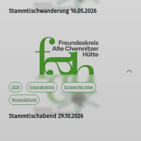
Stammtischwanderung 16.05.2026
Auf den Spuren der frühen Chemnitzer Bergsteiger –
Einladung zur gemeinsamen Wanderung
16.05.2026
Liebe Freunde der Alten Chemnitzer Hütte,
bevor es für die ersten Mitglieder des Chemnitzer
Alpenvereins in die großen Alpen ging, lagen ihre
„Hausberge“ direkt vor der Tür: im Erzgebirge...
2026
Freundeskreis
Gruppentermine
mehr erfahren
Veranstaltung
Stammtischabend 29.10.2026
Einladung zum Vortrag oder Herbstwanderung
29.10.2026