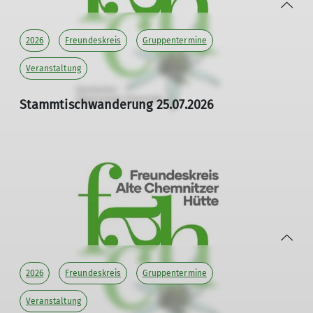
2026
Freundeskreis
Gruppentermine
Veranstaltung
Stammtischwanderung 25.07.2026
Einladung zum "Wandern mit Freunden"
25.07.2026
Liebe Freunde der Alten Chemnitzer Hütte,
wir laden euch herzlich zu einer weiteren
Stammtischwanderung im Juli ein.
Geplant ist...
mehr erfahren
2026
Freundeskreis
Gruppentermine
Veranstaltung