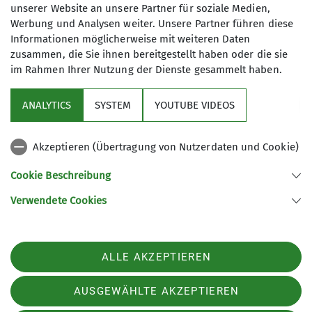
unserer Website an unsere Partner für soziale Medien,
Neues aus der Gruppe
Tourenberichte
Öffentlichkeit
Werbung und Analysen weiter. Unsere Partner führen diese
mehr erfahren
Informationen möglicherweise mit weiteren Daten
zusammen, die Sie ihnen bereitgestellt haben oder die sie
im Rahmen Ihrer Nutzung der Dienste gesammelt haben.
Sektion
ANALYTICS
SYSTEM
YOUTUBE VIDEOS
Partner
Akzeptieren (Übertragung von Nutzerdaten und Cookie)
Was ist wo zu finden
Cookie Beschreibung
Verwendete Cookies
Sektion Chemnitz des Deutschen Alpenvereins e.V.
Zieschestr. 37
09111 Chemnitz
Telefon +493716762623
ALLE AKZEPTIEREN
Kontakt
AUSGEWÄHLTE AKZEPTIEREN