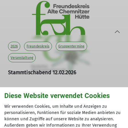
Liebe Freunde der Alten Chemnitzer Hütte,
wir laden euch herzlich zu unserem Stammtischabend
im Oktober in der Geschäftsstelle ein.
Geplant ist...
mehr erfahren
2026
Freundeskreis
Gruppentermine
Veranstaltung
Stammtischabend 12.02.2026
Einladung zum Vortrag in der Geschäftsstelle
12.02.2026
Diese Website verwendet Cookies
Andere Themen
Liebe Freunde der Alten Chemnitzer Hütte,
Wir verwenden Cookies, um Inhalte und Anzeigen zu
wir laden euch herzlich zu unserem Stammtischabend in
2025
2026
Berichte
Erlebnisberichte
personalisieren, Funktionen für soziale Medien anbieten zu
der Geschäftsstelle ein.
können und Zugriffe auf unsere Website zu analysieren.
Freundeskreis
Geschichte
Huettenfamilie
Außerdem geben wir Informationen zu Ihrer Verwendung
Geplant ist...