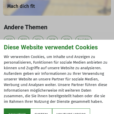
Mach dich fit
Kraft und Beweglichkeit trainieren
Fühlst Du Dich schon alt oder bewegst Du Dich
Andere Themen
noch?
Hier hast Du die Möglichkeit, Deinen Körper sowie Geist
2022
2023
2024
2025
2026
Berichte
bei Sport und Spiel fit zu halten.
Diese Website verwendet Cookies
Für zwei Stunden können wir uns auspowern, Muskeln
Carl-Stuelpner
Erwachsenengruppen
Freundeskreis
und Kraft aufbauen, Balancieren sowie das Gleichgewicht
Wir verwenden Cookies, um Inhalte und Anzeigen zu
üben, Kondition und Ausdauer verbessern, mit
Geschichte
Gruppen
Gruppen-News
Gruppentermine
personalisieren, Funktionen für soziale Medien anbieten zu
Koordinationsübungen den Geist auf Trab halten.
können und Zugriffe auf unsere Website zu analysieren.
Wer Lust hat, kann sich auch an der Kletterwand die
Huettenfamilie
Jugendgruppen
Neues aus der Gruppe
Außerdem geben wir Informationen zu Ihrer Verwendung
Finger lang ziehen.
unserer Website an unsere Partner für soziale Medien,
Newsletter
Termine
Tourenberichte
Veranstaltung
Yoga-Übungen zum Dehnen des Körpers und zur
Werbung und Analysen weiter. Unsere Partner führen diese
Entspannung runden das Training ab.
Informationen möglicherweise mit weiteren Daten
Habe ich Dein Interesse geweckt? Dann bist Du herzlich
zusammen, die Sie ihnen bereitgestellt haben oder die sie
willkommen, das Alter ist egal.
im Rahmen Ihrer Nutzung der Dienste gesammelt haben.
Sektion
mehr erfahren