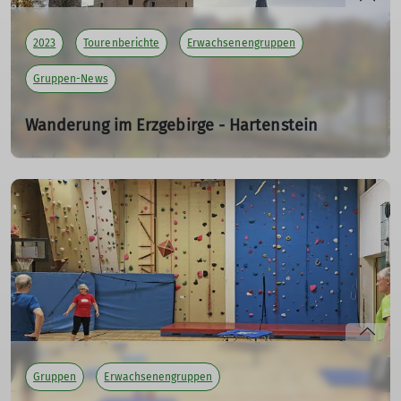
mehr erfahren
2023
Tourenberichte
Erwachsenengruppen
Gruppen-News
Wanderung im Erzgebirge - Hartenstein
Herbstwanderung
02.11.2023
Hartenstein - Burg Stein - Burgruine Isenburg - Wildbach
- Langenberg - Fährbrücke - Hartenstein
mehr erfahren
Gruppen
Erwachsenengruppen