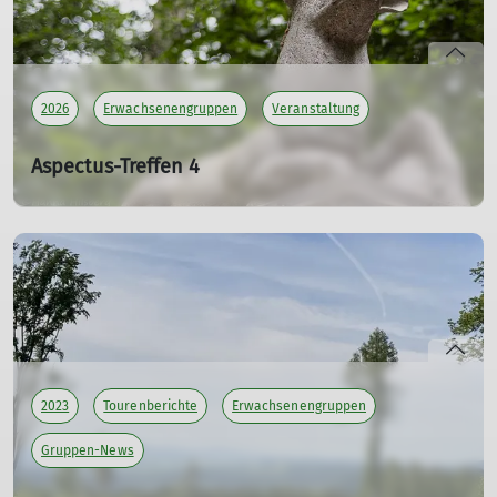
2026
Erwachsenengruppen
Veranstaltung
Aspectus-Treffen 4
Fotogruppe des DAV Chemnitz
Fr. 25.09.2026 18:45 Uhr
Die Fotofreunde des DAV Chemnitz treffen sich und
präsentieren ihre Fotos zum Thema "Statuen, Büsten und
Skulpturen".
Wer neugierig ist und auch wer mitmachen möchte, kann
gerne dazu kommen.
2023
Tourenberichte
Erwachsenengruppen
Wenn ihr Fotos zu diesem Thema habt und sie zeigen
möchtet, nehmt gerne vorher Kontakt zu uns auf.
Gruppen-News
Viel Spass euch allen beim Motiv suchen und