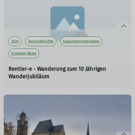
mehr erfahren
2024
Tourenberichte
Erwachsenengruppen
Gruppen-News
Rentier-e - Wanderung zum 10 Jährigen
Wanderjubiläum
Hüttstattmühle - Schwarzwassertal - Katzenstein -
Hinterer Grund - Stiftskanzel - Morgensternhöhe -
Vogeltoppffelfelsen - Hüttstattmühle
19.09.2024
10 Jahre Wandergruppe Rentier-e-