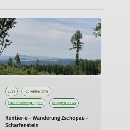
entier-e-XL - Senioren-Wanderungen
ingegruppe
kigruppe-Erzgebirge für Schneesportbegeisterte
2023
Tourenberichte
Erwachsenengruppen
Gruppen-News
Rentier-e - Wanderung Zschopau -
Scharfenstein