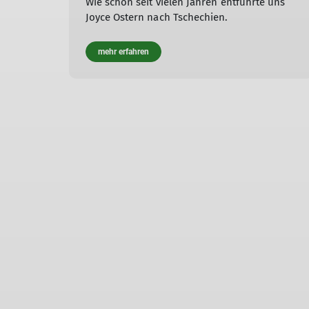
Wie schon seit vielen Jahren entführte uns
Joyce Ostern nach Tschechien.
mehr erfahren