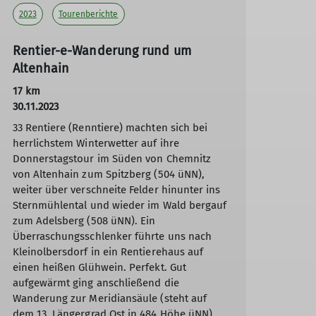
2023
Tourenberichte
Rentier-e-Wanderung rund um
Altenhain
17 km
30.11.2023
33 Rentiere (Renntiere) machten sich bei
herrlichstem Winterwetter auf ihre
Donnerstagstour im Süden von Chemnitz
von Altenhain zum Spitzberg (504 üNN),
weiter über verschneite Felder hinunter ins
Sternmühlental und wieder im Wald bergauf
zum Adelsberg (508 üNN). Ein
Überraschungsschlenker führte uns nach
Kleinolbersdorf in ein Rentierehaus auf
einen heißen Glühwein. Perfekt. Gut
aufgewärmt ging anschließend die
Wanderung zur Meridiansäule (steht auf
dem 13. Längergrad Ost in 484 Höhe üNN),