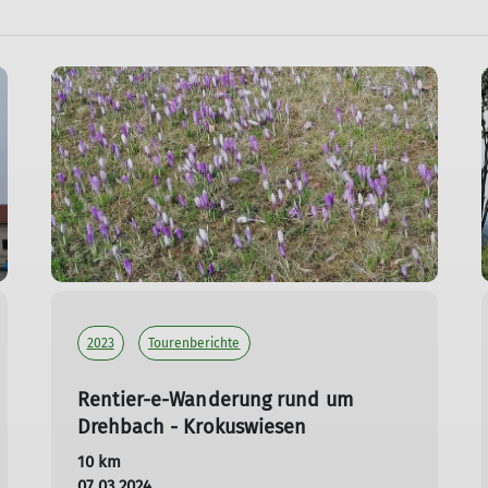
R
S
S
2023
Tourenberichte
Rentier-e-Wanderung rund um
Drehbach - Krokuswiesen
10 km
07.03.2024