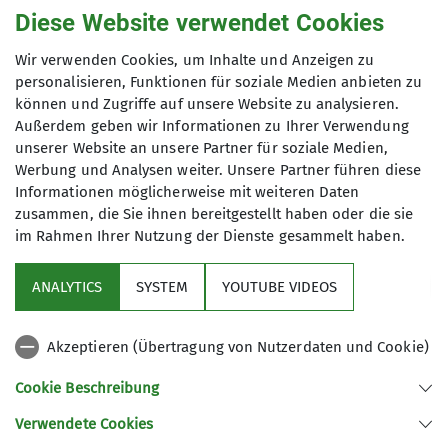
Diese Website verwendet Cookies
Jugendgruppen
Klettern
Mitteilungshefte
Natur
Wir verwenden Cookies, um Inhalte und Anzeigen zu
Neues aus der Gruppe
News
Newsletter
Programm
personalisieren, Funktionen für soziale Medien anbieten zu
können und Zugriffe auf unsere Website zu analysieren.
Termine
Tour
Tourenberichte
Veranstaltung
Außerdem geben wir Informationen zu Ihrer Verwendung
unserer Website an unsere Partner für soziale Medien,
Öffentlichkeit
Werbung und Analysen weiter. Unsere Partner führen diese
Informationen möglicherweise mit weiteren Daten
zusammen, die Sie ihnen bereitgestellt haben oder die sie
im Rahmen Ihrer Nutzung der Dienste gesammelt haben.
Sektion
ANALYTICS
SYSTEM
YOUTUBE VIDEOS
Partner
Akzeptieren (Übertragung von Nutzerdaten und Cookie)
Was ist wo zu finden
Cookie Beschreibung
Verwendete Cookies
Sektion Chemnitz des Deutschen Alpenvereins e.V.