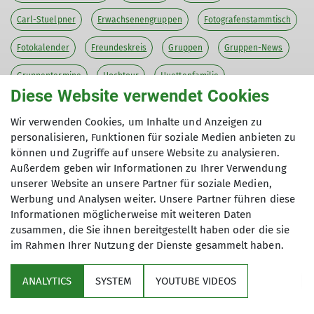
Carl-Stuelpner
Erwachsenengruppen
Fotografenstammtisch
Fotokalender
Freundeskreis
Gruppen
Gruppen-News
Gruppentermine
Hochtour
Huettenfamilie
Diese Website verwendet Cookies
Jugendgruppen
Klettern
Mitteilungshefte
Natur
Wir verwenden Cookies, um Inhalte und Anzeigen zu
Neues aus der Gruppe
News
Newsletter
Programm
personalisieren, Funktionen für soziale Medien anbieten zu
können und Zugriffe auf unsere Website zu analysieren.
Termine
Tour
Tourenberichte
Veranstaltung
Außerdem geben wir Informationen zu Ihrer Verwendung
unserer Website an unsere Partner für soziale Medien,
Öffentlichkeit
Werbung und Analysen weiter. Unsere Partner führen diese
Informationen möglicherweise mit weiteren Daten
zusammen, die Sie ihnen bereitgestellt haben oder die sie
im Rahmen Ihrer Nutzung der Dienste gesammelt haben.
Sektion
ANALYTICS
SYSTEM
YOUTUBE VIDEOS
Partner